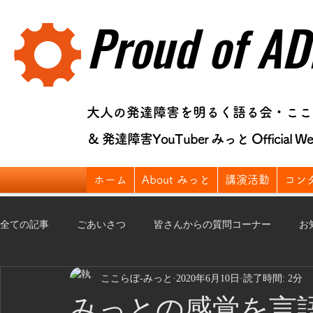
Proud of AD
大人の発達障害を明るく語る会・ここ
＆ 発達障害YouTuber みっと Official Web
ホーム
About みっと
講演活動
コン
全ての記事
ごあいさつ
皆さんからの質問コーナー
お
ここらぼ-みっと
2020年6月10日
読了時間: 2分
仕事
釣り日記
日常の工夫
講演
活動報告
みっとの感覚を言