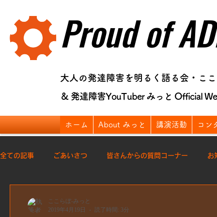
Proud of AD
大人の発達障害を明るく語る会・ここ
＆ 発達障害YouTuber みっと Official Web
ホーム
About みっと
講演活動
コン
全ての記事
ごあいさつ
皆さんからの質問コーナー
お
仕事
釣り日記
日常の工夫
講演
活動報告
ここらぼ-みっと
2019年4月19日
読了時間: 3分