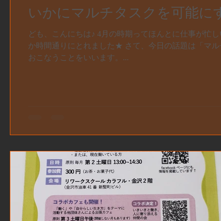
いかにマルチタスクを可能にす
みっとの感覚を言語化するシリーズ
ども、こんにちは♪ 4月の時期ってほんとに仕事が忙
か時間通りにとれました★ さて、今日の話題は「マル
おこなうことをいいます。...