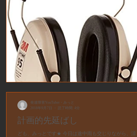
発達障害YouTuber・みっと
2018年9月7日
読了時間: 4分
計画的先延ばし
ども、みっとです★ 今日は途中雨も交じりながら、涼