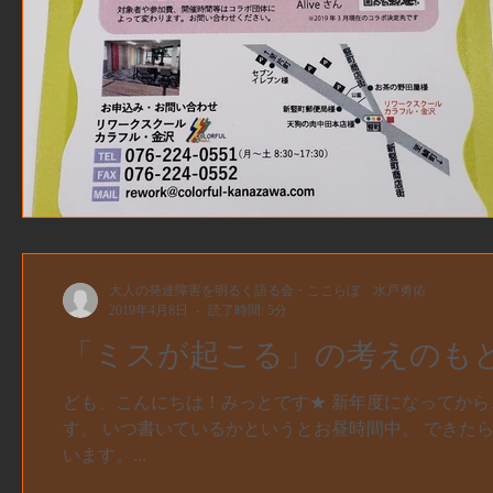
大人の発達障害を明るく語る会・ここらぼ 水戸勇佑
2019年4月8日
読了時間: 5分
「ミスが起こる」の考えのも
ども、こんにちは！みっとです★ 新年度になってから
す。 いつ書いているかというとお昼時間中。 できた
います。...